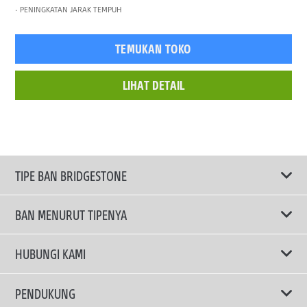
PENINGKATAN JARAK TEMPUH
TEMUKAN TOKO
LIHAT DETAIL
TIPE BAN BRIDGESTONE
BAN MENURUT TIPENYA
Ban ENLITEN
HUBUNGI KAMI
Ban Performa
Email Kami
PENDUKUNG
Ban Run Flat