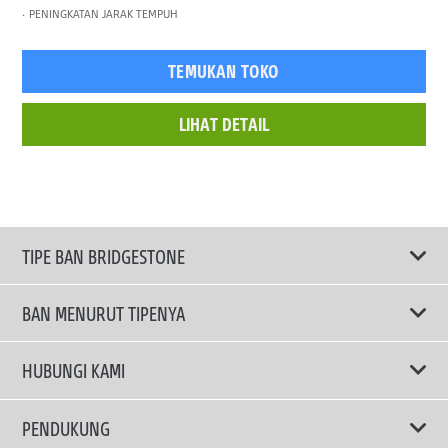
PENINGKATAN JARAK TEMPUH
TEMUKAN TOKO
LIHAT DETAIL
TIPE BAN BRIDGESTONE
BAN MENURUT TIPENYA
Ban ENLITEN
HUBUNGI KAMI
Ban Performa
Email Kami
PENDUKUNG
Ban Run Flat