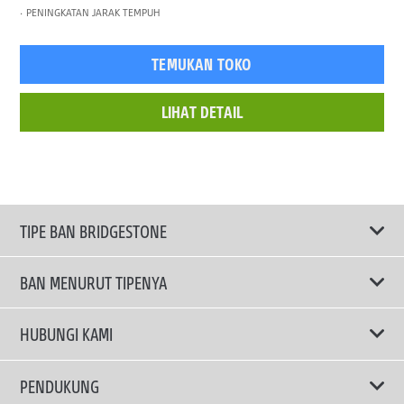
PENINGKATAN JARAK TEMPUH
TEMUKAN TOKO
LIHAT DETAIL
TIPE BAN BRIDGESTONE
BAN MENURUT TIPENYA
Ban ENLITEN
HUBUNGI KAMI
Ban Performa
Email Kami
PENDUKUNG
Ban Run Flat