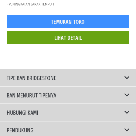
PENINGKATAN JARAK TEMPUH
TEMUKAN TOKO
LIHAT DETAIL
TIPE BAN BRIDGESTONE
BAN MENURUT TIPENYA
Ban ENLITEN
HUBUNGI KAMI
Ban Performa
Email Kami
PENDUKUNG
Ban Run Flat