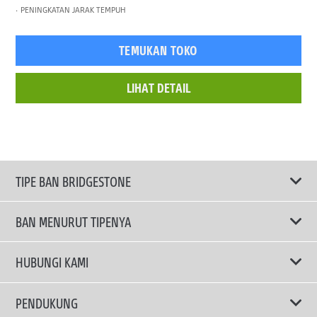
PENINGKATAN JARAK TEMPUH
TEMUKAN TOKO
LIHAT DETAIL
TIPE BAN BRIDGESTONE
BAN MENURUT TIPENYA
Ban ENLITEN
HUBUNGI KAMI
Ban Performa
Email Kami
PENDUKUNG
Ban Run Flat