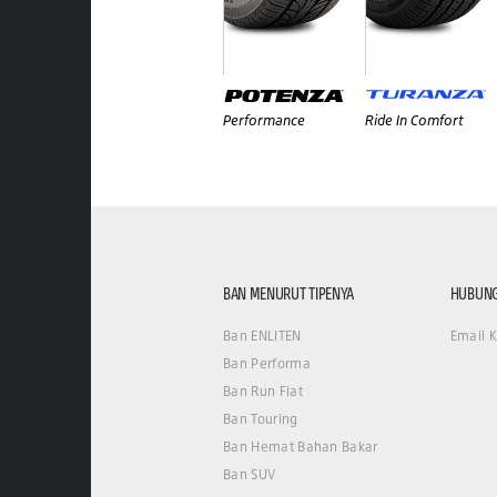
Performance
Ride In Comfort
BAN MENURUT TIPENYA
HUBUNG
Ban ENLITEN
Email 
Ban Performa
Ban Run Flat
Ban Touring
Ban Hemat Bahan Bakar
Ban SUV