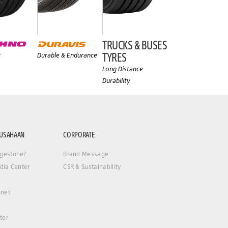
TRUCKS & BUSES
TYRES
y
Durable & Endurance
Long Distance
Durability
RUSAHAAN
CORPORATE
gestone?
Brand Message
dia Center
CSR & Sustainability
net
ter