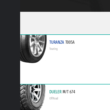
TURANZA
T005A
Touring
DUELER
M/T 674
Off Road