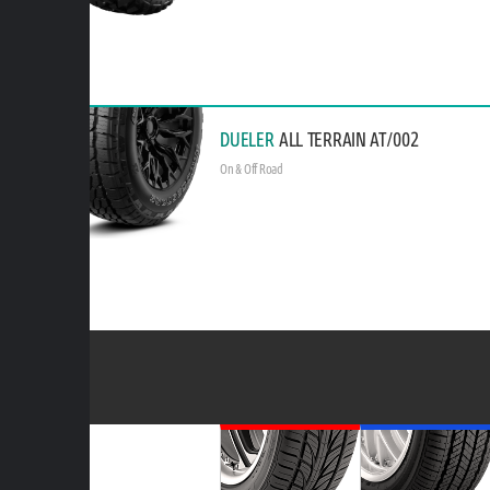
DUELER
ALL TERRAIN AT/002
On & Off Road