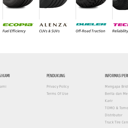
Fuel Efficiency
CUVs & SUVs
Off-Road Traction
Reliabilit
I KAMI
PENDUKUNG
INFORMASI PE
Kami
Privacy Policy
Mengapa Brid
Terms Of Use
Berita dan Me
Karir
TOMO & Tomo
Distributor
Truck Tire Cen