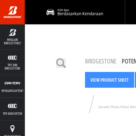
Pilih Ban
Berdasarkan Kendaraan
MENGAPA
BRIDGESTONE?
BRIDGESTONE
POTE
TIPE BAN
BRIDGESTONE
VIEW PRODUCT SHEET
MENGAPA DAYTON?
Garansi Masa Pakai Ba
TIPE BAN DAYTON