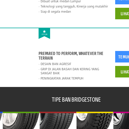
Dibuat untuk medan Lumpur
Teknologi yang tangguh, Kinerja yang mutakhir
Siap di segala medan
LIHA
FITUR
PREPARED TO PERFORM, WHATEVER THE
TEMU
TERRAIN
DESAIN BAN AGRESIF
GRIP DI JALAN BASAH DAN KERING YANG
LIHA
SANGAT BAIK
PENINGKATAN JARAK TEMPUH
TIPE BAN BRIDGESTONE