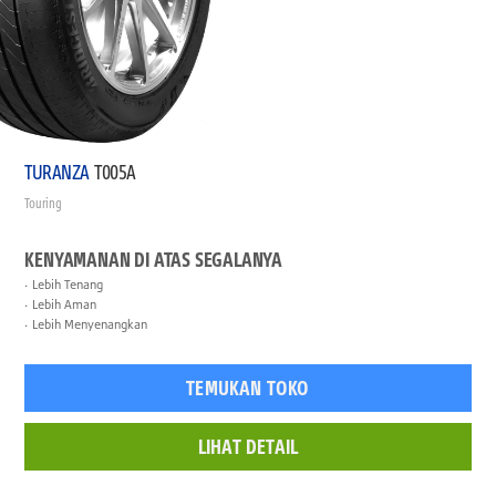
TURANZA
T005A
Touring
KENYAMANAN DI ATAS SEGALANYA
Lebih Tenang
Lebih Aman
Lebih Menyenangkan
TEMUKAN TOKO
LIHAT DETAIL