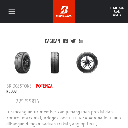
TEMUKAN
BAN
ANDA
BAGIKAN
BRIDGESTONE
POTENZA
RE003
225/55R16
Dirancang untuk memberikan penanganan presisi dan
kontrol maksimal, Bridgestone POTENZA Adrenalin RE003
dibangun dengan paduan traksi yang optimal,