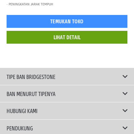
PENINGKATAN JARAK TEMPUH
TEMUKAN TOKO
LIHAT DETAIL
TIPE BAN BRIDGESTONE
BAN MENURUT TIPENYA
Ban ENLITEN
HUBUNGI KAMI
Ban Performa
Email Kami
PENDUKUNG
Ban Run Flat