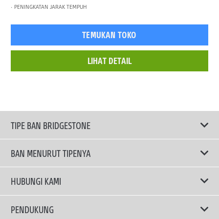
PENINGKATAN JARAK TEMPUH
TEMUKAN TOKO
LIHAT DETAIL
TIPE BAN BRIDGESTONE
BAN MENURUT TIPENYA
Ban ENLITEN
HUBUNGI KAMI
Ban Performa
Email Kami
PENDUKUNG
Ban Run Flat