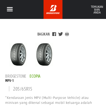
TEMUKAN
BAN
ANDA
BAGIKAN
BRIDGESTONE
ECOPIA
MPV-1
205/65R15
"Kendaraan jenis MPV (Multi-Purpose Vehicle) atau
minivan yang dikenal sebagai mobil keluarga adalah