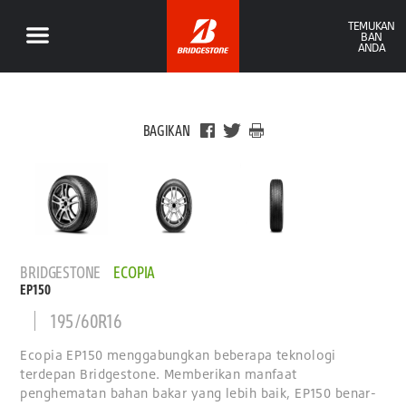
TEMUKAN
BAN
ANDA
BAGIKAN
BRIDGESTONE
ECOPIA
EP150
195/60R16
Ecopia EP150 menggabungkan beberapa teknologi
terdepan Bridgestone. Memberikan manfaat
penghematan bahan bakar yang lebih baik, EP150 benar-