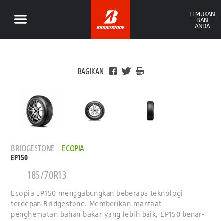
TEMUKAN
BAN
ANDA
BAGIKAN
BRIDGESTONE
ECOPIA
EP150
185/70R13
Ecopia EP150 menggabungkan beberapa teknologi
terdepan Bridgestone. Memberikan manfaat
penghematan bahan bakar yang lebih baik, EP150 benar-