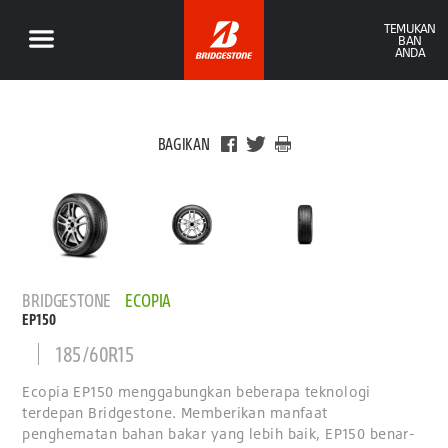
TEMUKAN
BAN
ANDA
BAGIKAN
BRIDGESTONE
ECOPIA
EP150
185/60R15
Ecopia EP150 menggabungkan beberapa teknologi
terdepan Bridgestone. Memberikan manfaat
penghematan bahan bakar yang lebih baik, EP150 benar-