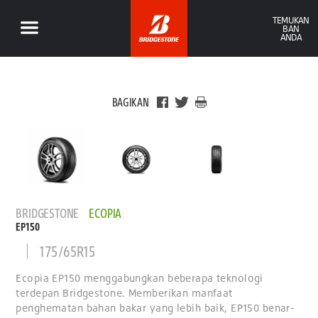
TEMUKAN
BAN
ANDA
BAGIKAN
BRIDGESTONE
ECOPIA
EP150
175/65R15
Ecopia EP150 menggabungkan beberapa teknologi
terdepan Bridgestone. Memberikan manfaat
penghematan bahan bakar yang lebih baik, EP150 benar-