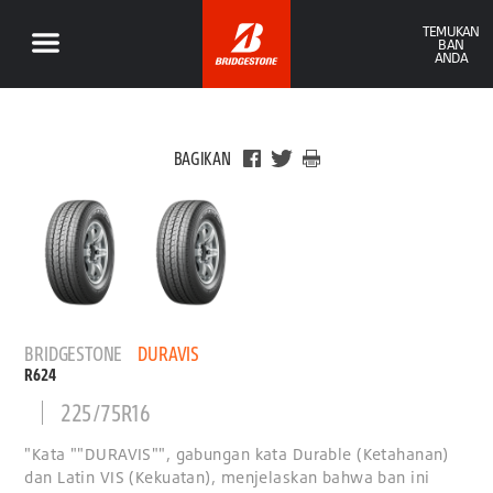
TEMUKAN
BAN
ANDA
BAGIKAN
BRIDGESTONE
DURAVIS
R624
225/75R16
"Kata ""DURAVIS"", gabungan kata Durable (Ketahanan)
dan Latin VIS (Kekuatan), menjelaskan bahwa ban ini