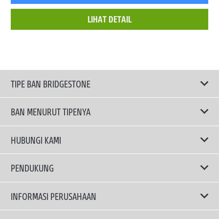
LIHAT DETAIL
TIPE BAN BRIDGESTONE
BAN MENURUT TIPENYA
Ban ENLITEN
HUBUNGI KAMI
Ban Performa
Email Kami
PENDUKUNG
Ban Run Flat
Privacy Policy
INFORMASI PERUSAHAAN
Ban Touring
Terms Of Use
TRUCKS & BUSES TYRES
Ban Hemat Bahan Bakar