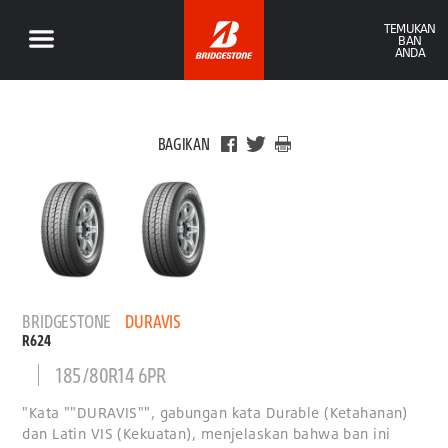
TEMUKAN
BAN
ANDA
BAGIKAN
BRIDGESTONE
DURAVIS
R624
185/80R14 6PR
"Kata ""DURAVIS"", gabungan kata Durable (Ketahanan)
dan Latin VIS (Kekuatan), menjelaskan bahwa ban ini