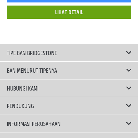
LIHAT DETAIL
TIPE BAN BRIDGESTONE
BAN MENURUT TIPENYA
Ban ENLITEN
HUBUNGI KAMI
Ban Performa
Email Kami
PENDUKUNG
Ban Run Flat
Privacy Policy
INFORMASI PERUSAHAAN
Ban Touring
Terms Of Use
TRUCKS & BUSES TYRES
Ban Hemat Bahan Bakar