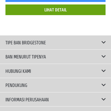
LIHAT DETAIL
TIPE BAN BRIDGESTONE
BAN MENURUT TIPENYA
Ban ENLITEN
HUBUNGI KAMI
Ban Performa
Email Kami
PENDUKUNG
Ban Run Flat
Privacy Policy
INFORMASI PERUSAHAAN
Ban Touring
Terms Of Use
TRUCKS & BUSES TYRES
Ban Hemat Bahan Bakar