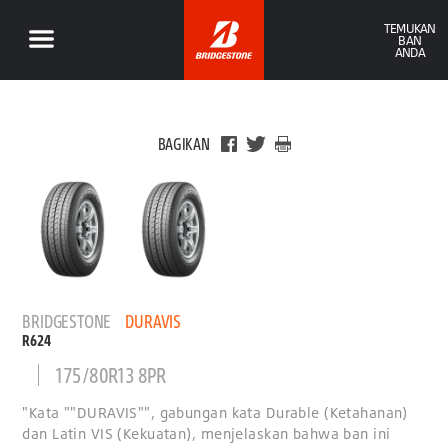
TEMUKAN
BAN
ANDA
BAGIKAN
BRIDGESTONE
DURAVIS
R624
175/80R13 8PR
"Kata ""DURAVIS"", gabungan kata Durable (Ketahanan)
dan Latin VIS (Kekuatan), menjelaskan bahwa ban ini