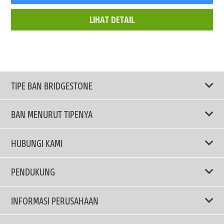
LIHAT DETAIL
TIPE BAN BRIDGESTONE
BAN MENURUT TIPENYA
Ban ENLITEN
HUBUNGI KAMI
Ban Performa
Email Kami
PENDUKUNG
Ban Run Flat
Privacy Policy
INFORMASI PERUSAHAAN
Ban Touring
Terms Of Use
TRUCKS & BUSES TYRES
Ban Hemat Bahan Bakar