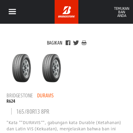
TEMUKAN
BAN
ANDA
BAGIKAN
BRIDGESTONE
DURAVIS
R624
165/80R13 8PR
"Kata ""DURAVIS"", gabungan kata Durable (Ketahanan)
dan Latin VIS (Kekuatan), menjelaskan bahwa ban ini