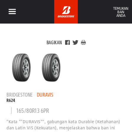
TEMUKAN
BAN
ANDA
BAGIKAN
BRIDGESTONE
DURAVIS
R624
165/80R13 6PR
"Kata ""DURAVIS"", gabungan kata Durable (Ketahanan)
dan Latin VIS (Kekuatan), menjelaskan bahwa ban ini