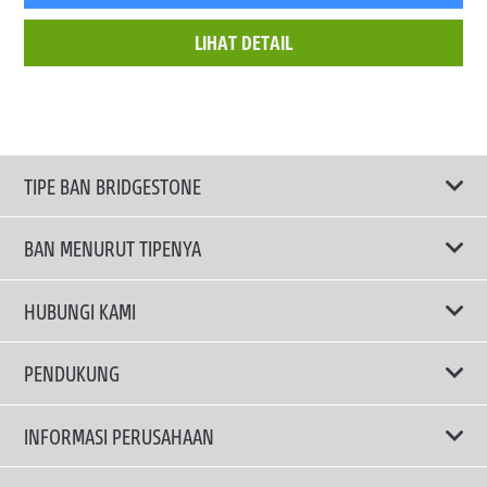
LIHAT DETAIL
TIPE BAN BRIDGESTONE
BAN MENURUT TIPENYA
Ban ENLITEN
HUBUNGI KAMI
Ban Performa
Email Kami
PENDUKUNG
Ban Run Flat
Privacy Policy
INFORMASI PERUSAHAAN
Ban Touring
Terms Of Use
TRUCKS & BUSES TYRES
Ban Hemat Bahan Bakar