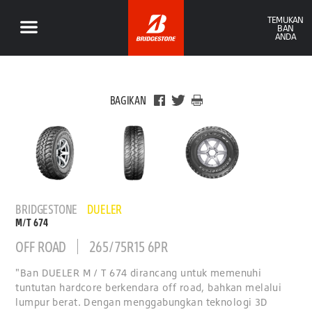
TEMUKAN
BAN
ANDA
BAGIKAN
BRIDGESTONE
DUELER
M/T 674
OFF ROAD
265/75R15 6PR
"Ban DUELER M / T 674 dirancang untuk memenuhi
tuntutan hardcore berkendara off road, bahkan melalui
lumpur berat. Dengan menggabungkan teknologi 3D