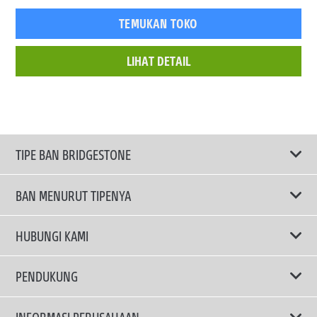
TEMUKAN TOKO
LIHAT DETAIL
TIPE BAN BRIDGESTONE
BAN MENURUT TIPENYA
Ban ENLITEN
HUBUNGI KAMI
Ban Performa
Email Kami
PENDUKUNG
Ban Run Flat
Privacy Policy
INFORMASI PERUSAHAAN