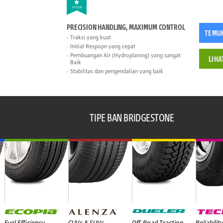
FITUR
PRECISION HANDLING, MAXIMUM CONTROL
TEMU
Traksi yang kuat
Initial Respopn yang cepat
Pembuangan Air (Hydroplaning) yang sangat
LIHA
Baik
Stabilitas dan pengendalian yang baik
TIPE BAN BRIDGESTONE
Fuel Efficiency
CUVs & SUVs
Off-Road Traction
Reliabilit