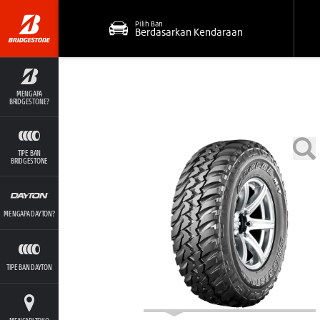
Pilih Ban
Berdasarkan Kendaraan
MENGAPA
BRIDGESTONE?
TIPE BAN
BRIDGESTONE
MENGAPA DAYTON?
TIPE BAN DAYTON