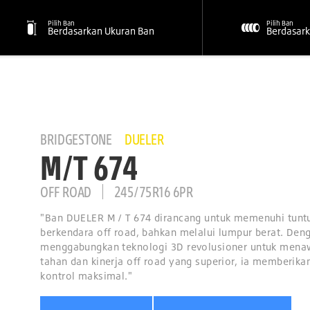
Pilih Ban
Pilih Ban
Berdasarkan Ukuran Ban
Berdasark
BRIDGESTONE
DUELER
M/T 674
OFF ROAD
245/75R16 6PR
"Ban DUELER M / T 674 dirancang untuk memenuhi tunt
berkendara off road, bahkan melalui lumpur berat. Den
menggabungkan teknologi 3D revolusioner untuk mena
tahan dan kinerja off road yang superior, ia memberika
kontrol maksimal."