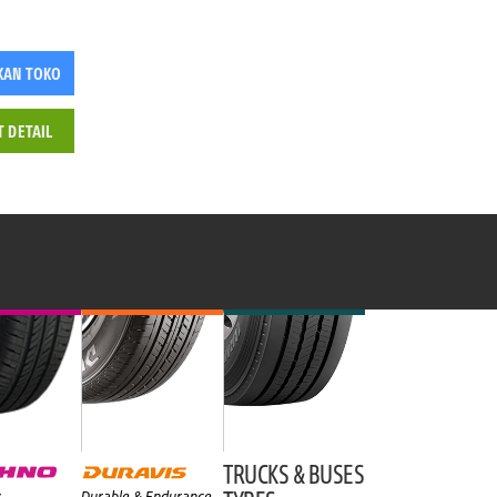
KAN TOKO
T DETAIL
TRUCKS & BUSES
y
Durable & Endurance