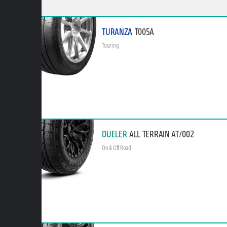
TURANZA
T005A
Touring
DUELER
ALL TERRAIN AT/002
On & Off Road