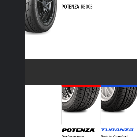
POTENZA
RE003
Performance
Ride In Comfort