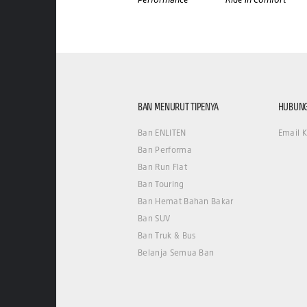
BAN MENURUT TIPENYA
HUBUNG
Ban ENLITEN
Email 
Ban Performa
Ban Run Flat
Ban Touring
Ban Hemat Bahan Bakar
Ban SUV
Ban Truk & Bus
Belanja Semua Ban