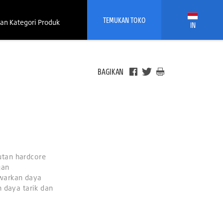
TEMUKAN TOKO
an Kategori Produk
IN
BAGIKAN
utan hardcore
gan
warkan daya
n daya tarik dan