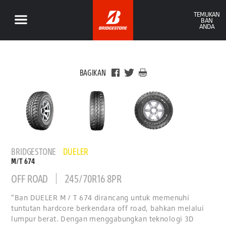
TEMUKAN
BAN
ANDA
BAGIKAN
BRIDGESTONE
DUELER
M/T 674
OFF ROAD
245/70R16 8PR
"Ban DUELER M / T 674 dirancang untuk memenuhi
tuntutan hardcore berkendara off road, bahkan melalui
lumpur berat. Dengan menggabungkan teknologi 3D