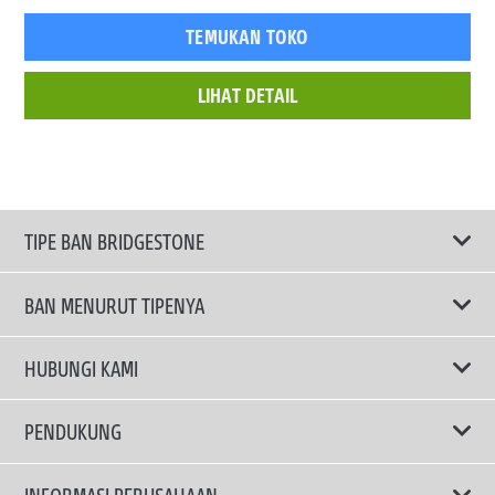
TEMUKAN TOKO
LIHAT DETAIL
TIPE BAN BRIDGESTONE
BAN MENURUT TIPENYA
Ban ENLITEN
HUBUNGI KAMI
Ban Performa
Email Kami
PENDUKUNG
Ban Run Flat
Privacy Policy
INFORMASI PERUSAHAAN