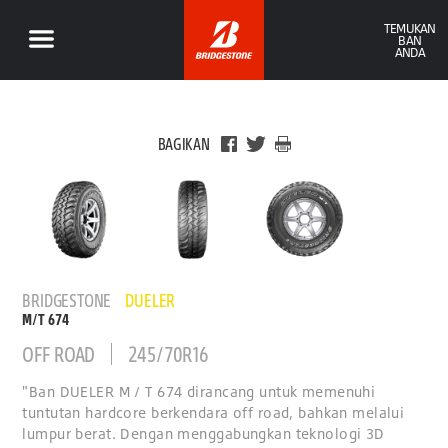
TEMUKAN
BAN
ANDA
BAGIKAN
BRIDGESTONE
DUELER
M/T 674
OFF ROAD
245/70R16
"Ban DUELER M / T 674 dirancang untuk memenuhi
tuntutan hardcore berkendara off road, bahkan melalui
lumpur berat. Dengan menggabungkan teknologi 3D