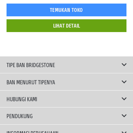
TEMUKAN TOKO
LIHAT DETAIL
TIPE BAN BRIDGESTONE
BAN MENURUT TIPENYA
Ban ENLITEN
HUBUNGI KAMI
Ban Performa
Email Kami
PENDUKUNG
Ban Run Flat
Privacy Policy
INFORMASI PERUSAHAAN