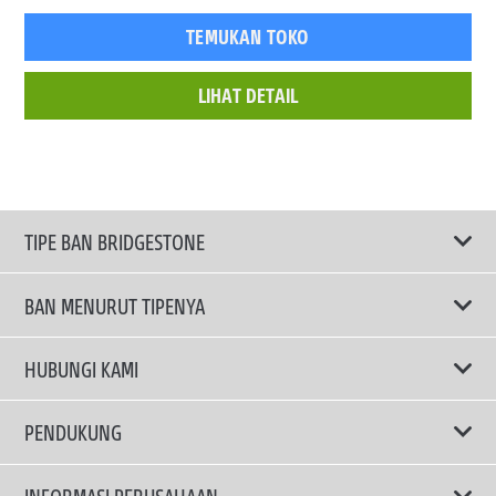
TEMUKAN TOKO
LIHAT DETAIL
TIPE BAN BRIDGESTONE
BAN MENURUT TIPENYA
Ban ENLITEN
HUBUNGI KAMI
Ban Performa
Email Kami
PENDUKUNG
Ban Run Flat
Privacy Policy
INFORMASI PERUSAHAAN