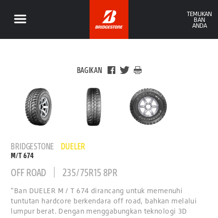
TEMUKAN
BAN
ANDA
BAGIKAN
BRIDGESTONE
DUELER
M/T 674
OFF ROAD
235/75R15 8PR
"Ban DUELER M / T 674 dirancang untuk memenuhi
tuntutan hardcore berkendara off road, bahkan melalui
lumpur berat. Dengan menggabungkan teknologi 3D