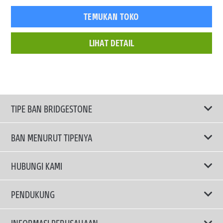
TEMUKAN TOKO
LIHAT DETAIL
TIPE BAN BRIDGESTONE
BAN MENURUT TIPENYA
Ban ENLITEN
HUBUNGI KAMI
Ban Performa
Email Kami
PENDUKUNG
Ban Run Flat
Privacy Policy
INFORMASI PERUSAHAAN