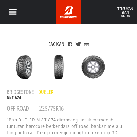
TEMUKAN
BAN
ANDA
BAGIKAN
BRIDGESTONE
DUELER
M/T 674
OFF ROAD
225/75R16
"Ban DUELER M / T 674 dirancang untuk memenuhi
tuntutan hardcore berkendara off road, bahkan melalui
lumpur berat. Dengan menggabungkan teknologi 3D