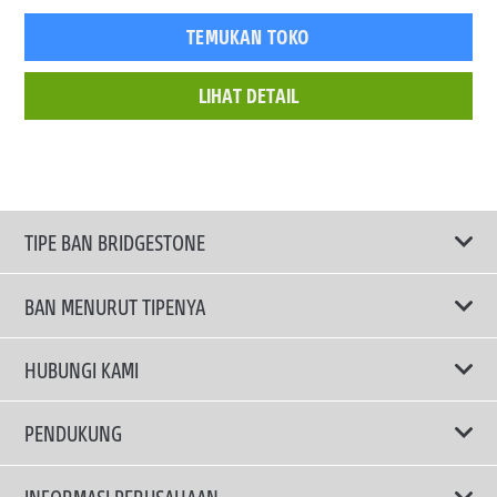
TEMUKAN TOKO
LIHAT DETAIL
TIPE BAN BRIDGESTONE
BAN MENURUT TIPENYA
Ban ENLITEN
HUBUNGI KAMI
Ban Performa
Email Kami
PENDUKUNG
Ban Run Flat
Privacy Policy
INFORMASI PERUSAHAAN