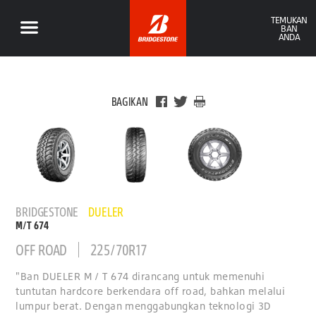
TEMUKAN
BAN
ANDA
BAGIKAN
BRIDGESTONE
DUELER
M/T 674
OFF ROAD
225/70R17
"Ban DUELER M / T 674 dirancang untuk memenuhi
tuntutan hardcore berkendara off road, bahkan melalui
lumpur berat. Dengan menggabungkan teknologi 3D