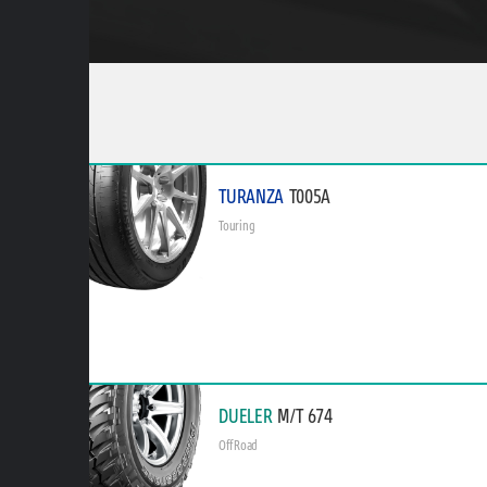
TURANZA
T005A
Touring
DUELER
M/T 674
Off Road