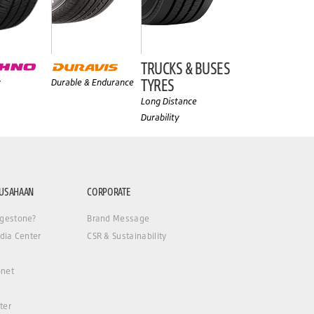
TRUCKS & BUSES
TYRES
y
Durable & Endurance
Long Distance
Durability
RUSAHAAN
CORPORATE
gestone?
Brand Message
dia Center
CSR & Sustainability
net
ter