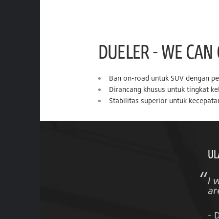
DUELER - WE CA
Ban on-road untuk SUV dengan pe
Dirancang khusus untuk tingkat 
Stabilitas superior untuk kecepata
UL
I 
ar
- 