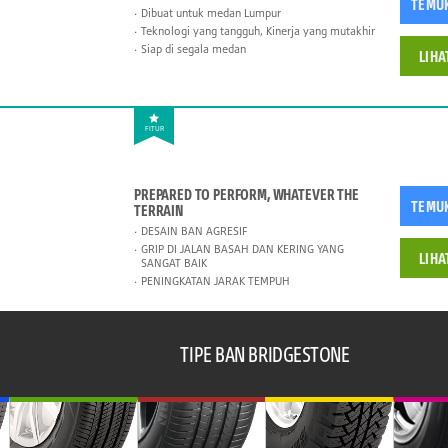
TEMU
Dibuat untuk medan Lumpur
Teknologi yang tangguh, Kinerja yang mutakhir
Siap di segala medan
LIHA
FITUR
PREPARED TO PERFORM, WHATEVER THE
TEMU
TERRAIN
DESAIN BAN AGRESIF
GRIP DI JALAN BASAH DAN KERING YANG
LIHA
SANGAT BAIK
PENINGKATAN JARAK TEMPUH
TIPE BAN BRIDGESTONE