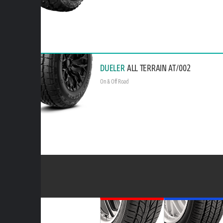
DUELER
ALL TERRAIN AT/002
On & Off Road