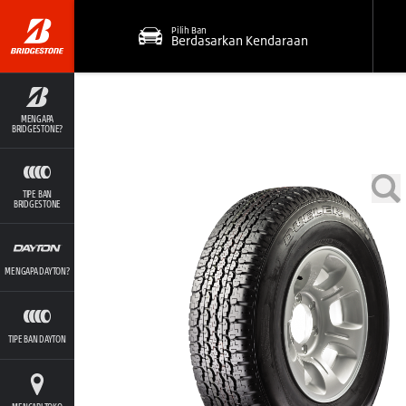
Pilih Ban
Berdasarkan Kendaraan
MENGAPA
BRIDGESTONE?
TIPE BAN
BRIDGESTONE
MENGAPA DAYTON?
TIPE BAN DAYTON