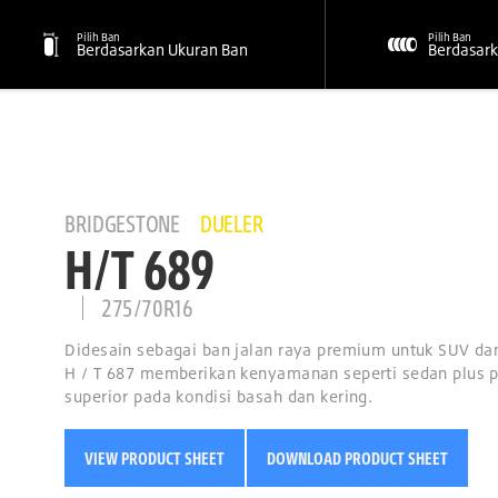
Pilih Ban
Pilih Ban
Berdasarkan Ukuran Ban
Berdasark
BRIDGESTONE
DUELER
H/T 689
275/70R16
Didesain sebagai ban jalan raya premium untuk SUV d
H / T 687 memberikan kenyamanan seperti sedan plus 
superior pada kondisi basah dan kering.
VIEW PRODUCT SHEET
DOWNLOAD PRODUCT SHEET