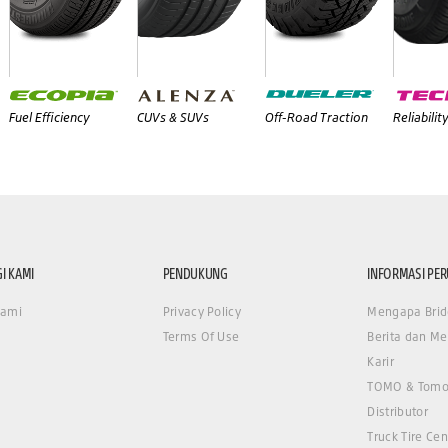
Fuel Efficiency
CUVs & SUVs
Off-Road Traction
Reliabilit
I KAMI
PENDUKUNG
INFORMASI PE
Kami
Privacy Policy
Mengapa Brid
Terms Of Use
Berita dan Me
Karir
TOMO & Tomo
Distributor
Truck Tire Cen