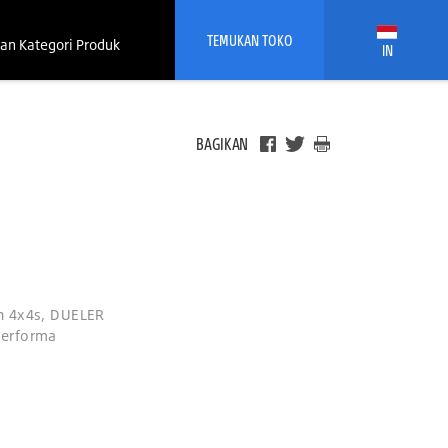
TEMUKAN TOKO
an Kategori Produk
IN
BAGIKAN
an 4x4s, DUELER
performa