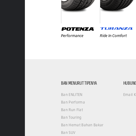
Performance
Ride In Comfort
BAN MENURUT TIPENYA
HUBUNG
Ban ENLITEN
Email 
Ban Performa
Ban Run Flat
Ban Touring
Ban Hemat Bahan Bakar
Ban SUV