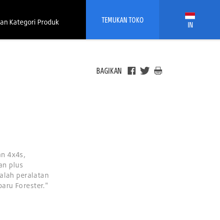
TEMUKAN TOKO
an Kategori Produk
IN
BAGIKAN
an 4x4s,
an plus
dalah peralatan
aru Forester."