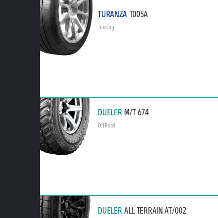
TURANZA
T005A
Touring
DUELER
M/T 674
Off Road
DUELER
ALL TERRAIN AT/002