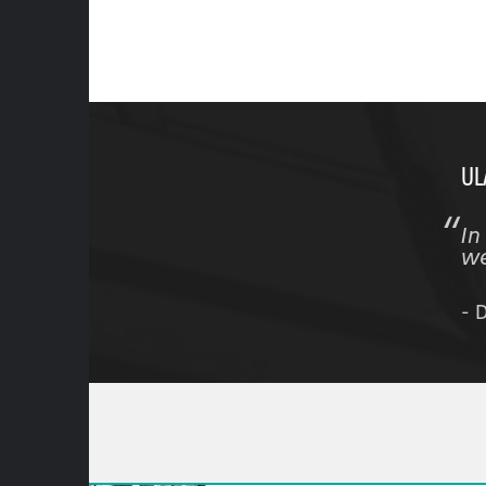
UL
In
we
- 