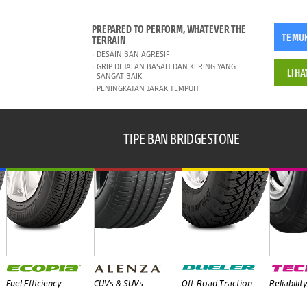
PREPARED TO PERFORM, WHATEVER THE
TEMU
TERRAIN
DESAIN BAN AGRESIF
GRIP DI JALAN BASAH DAN KERING YANG
LIHA
SANGAT BAIK
PENINGKATAN JARAK TEMPUH
TIPE BAN BRIDGESTONE
Fuel Efficiency
CUVs & SUVs
Off-Road Traction
Reliabilit