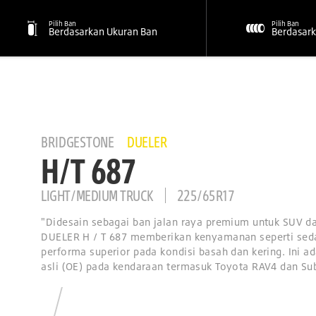
Pilih Ban
Pilih Ban
Berdasarkan Ukuran Ban
Berdasark
BRIDGESTONE
DUELER
H/T 687
LIGHT/MEDIUM TRUCK
225/65R17
"Didesain sebagai ban jalan raya premium untuk SUV d
DUELER H / T 687 memberikan kenyamanan seperti sed
performa superior pada kondisi basah dan kering. Ini a
asli (OE) pada kendaraan termasuk Toyota RAV4 dan Sub