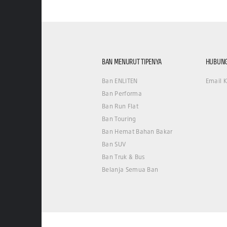
BAN MENURUT TIPENYA
HUBUNG
Ban ENLITEN
Email 
Ban Performa
Ban Run Flat
Ban Touring
Ban Hemat Bahan Bakar
Ban SUV
Ban Truk & Bus
Belanja Semua Ban