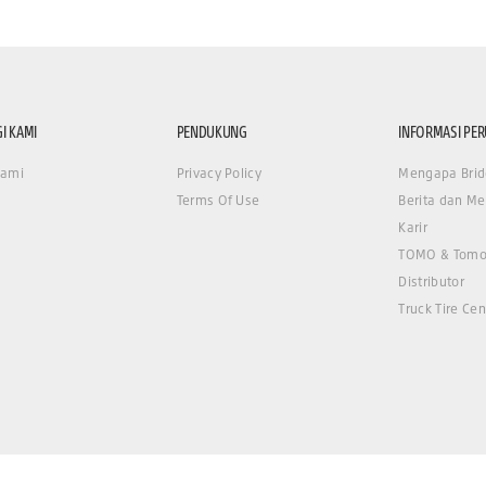
I KAMI
PENDUKUNG
INFORMASI PE
Kami
Privacy Policy
Mengapa Brid
Terms Of Use
Berita dan Me
Karir
TOMO & Tomo
Distributor
Truck Tire Cen