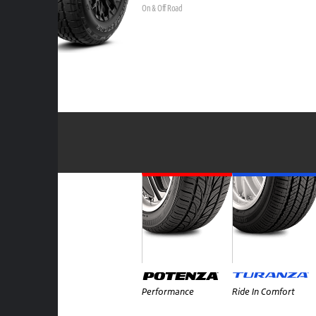
On & Off Road
Performance
Ride In Comfort