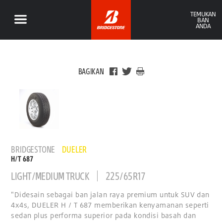
TEMUKAN
BAN
ANDA
BAGIKAN
BRIDGESTONE
DUELER
H/T 687
LIGHT/MEDIUM TRUCK
225/65R17
"Didesain sebagai ban jalan raya premium untuk SUV dan
4x4s, DUELER H / T 687 memberikan kenyamanan seperti
sedan plus performa superior pada kondisi basah dan