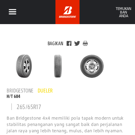
TEMUKAN
BAN
ANDA
BAGIKAN
BRIDGESTONE
DUELER
H/T 684
265/65R17
Ban Bridgestone 4x4 memiliki pola tapak modern untuk
stabilitas penanganan yang sangat baik dan perjalanan
jalan raya yang lebih tenang, mulus, dan lebih nyaman.