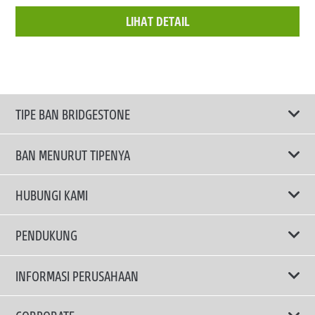
LIHAT DETAIL
TIPE BAN BRIDGESTONE
BAN MENURUT TIPENYA
Ban ENLITEN
HUBUNGI KAMI
Ban Performa
Email Kami
PENDUKUNG
Ban Run Flat
Privacy Policy
INFORMASI PERUSAHAAN
Ban Touring
Terms Of Use
TRUCKS & BUSES TYRES
Ban Hemat Bahan Bakar
Mengapa Bridgestone?