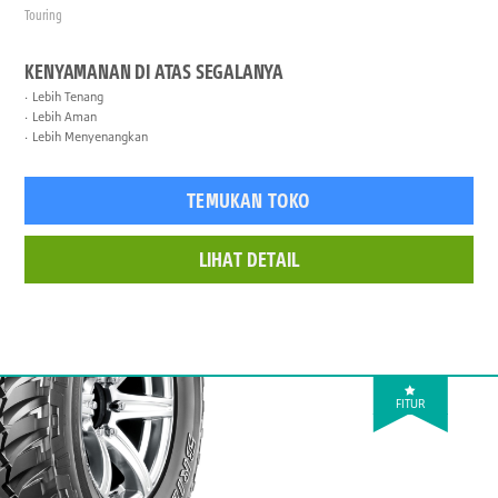
Touring
KENYAMANAN DI ATAS SEGALANYA
Lebih Tenang
Lebih Aman
Lebih Menyenangkan
TEMUKAN TOKO
LIHAT DETAIL
FITUR