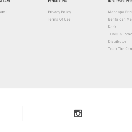
I KAMI
PENDUKUNG
INFORMASI PE
Kami
Privacy Policy
Mengapa Brid
Terms Of Use
Berita dan Me
Karir
TOMO & Tomo
Distributor
Truck Tire Cen