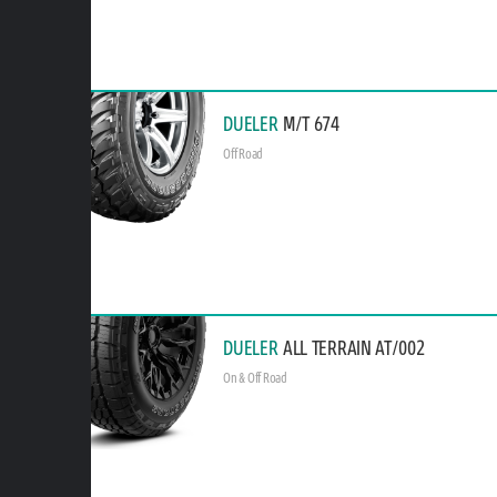
DUELER
M/T 674
Off Road
DUELER
ALL TERRAIN AT/002
On & Off Road