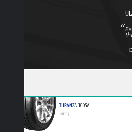
UL
Fa
th
- 
TURANZA
T005A
Touring