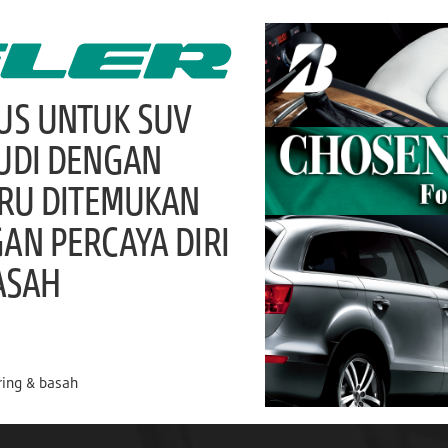
US UNTUK SUV
UDI DENGAN
ARU DITEMUKAN
N PERCAYA DIRI
ASAH
ring & basah