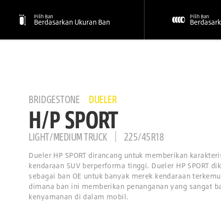
Pilih Ban
Pilih Ban
Berdasarkan Ukuran Ban
Berdasark
BRIDGESTONE
DUELER
H/P SPORT
LIGHT/MEDIUM TRUCK
225/45R18
Dueler HP SPORT dirancang untuk memberikan karakter
kendaraan SUV berperforma tinggi. Dueler HP SPORT d
sebagai ban OE untuk banyak merek kendaraan terkemuk
dimana ban ini memberikan penanganan yang sangat ba
kenyamanan di dalam mobil.