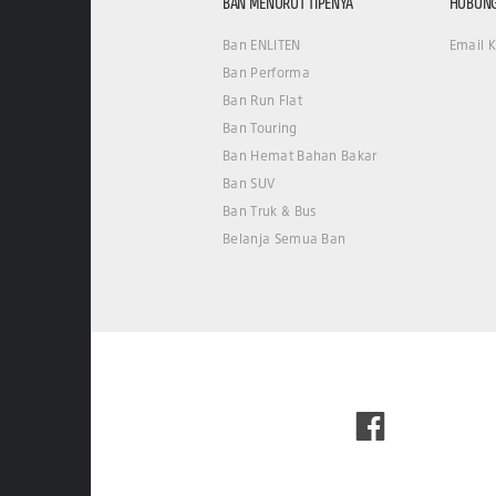
BAN MENURUT TIPENYA
HUBUNG
Ban ENLITEN
Email 
Ban Performa
Ban Run Flat
Ban Touring
Ban Hemat Bahan Bakar
Ban SUV
Ban Truk & Bus
Belanja Semua Ban