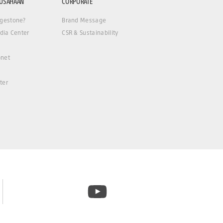
RUSAHAAN
CORPORATE
gestone?
Brand Message
dia Center
CSR & Sustainability
net
ter