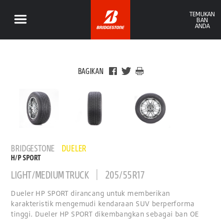
TEMUKAN
BAN
ANDA
BAGIKAN
BRIDGESTONE
DUELER
H/P SPORT
LIGHT/MEDIUM TRUCK
205/55R17
Dueler HP SPORT dirancang untuk memberikan
karakteristik mengemudi kendaraan SUV berperforma
tinggi. Dueler HP SPORT dikembangkan sebagai ban OE