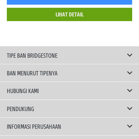
LIHAT DETAIL
TIPE BAN BRIDGESTONE
BAN MENURUT TIPENYA
Ban ENLITEN
HUBUNGI KAMI
Ban Performa
Email Kami
PENDUKUNG
Ban Run Flat
Privacy Policy
INFORMASI PERUSAHAAN
Ban Touring
Terms Of Use
TRUCKS & BUSES TYRES