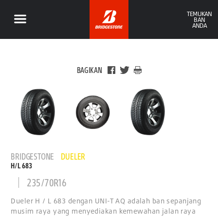
TEMUKAN
BAN
ANDA
BAGIKAN
BRIDGESTONE
DUELER
H/L 683
235/70R16
Dueler H / L 683 dengan UNI-T AQ adalah ban sepanjang
musim raya yang menyediakan kemewahan jalan raya