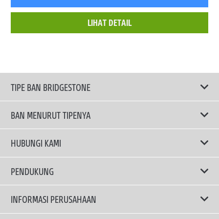
LIHAT DETAIL
TIPE BAN BRIDGESTONE
BAN MENURUT TIPENYA
Ban ENLITEN
HUBUNGI KAMI
Ban Performa
Email Kami
PENDUKUNG
Ban Run Flat
Privacy Policy
INFORMASI PERUSAHAAN
Ban Touring
Terms Of Use
TRUCKS & BUSES TYRES