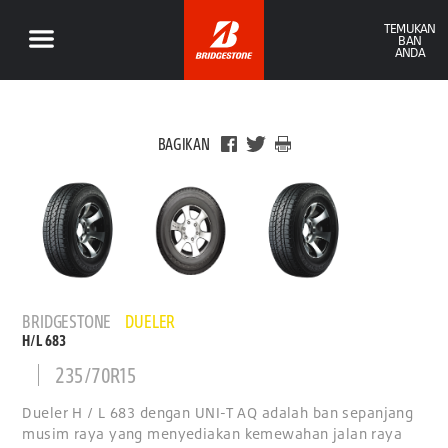
TEMUKAN
BAN
ANDA
BAGIKAN
BRIDGESTONE
DUELER
H/L 683
235/70R15
Dueler H / L 683 dengan UNI-T AQ adalah ban sepanjang
musim raya yang menyediakan kemewahan jalan raya