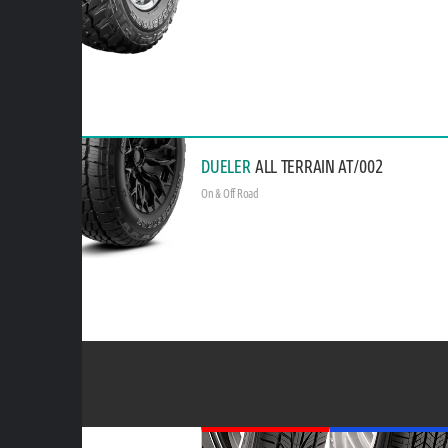
DUELER
ALL TERRAIN AT/002
On & Off Road