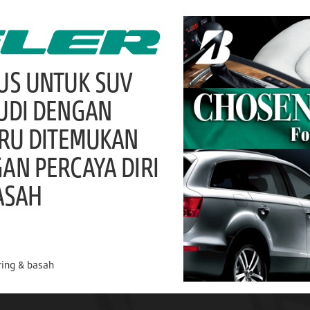
US UNTUK SUV
UDI DENGAN
ARU DITEMUKAN
N PERCAYA DIRI
ASAH
ring & basah