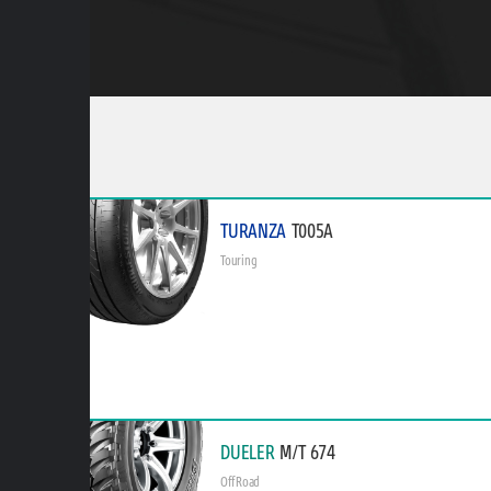
TURANZA
T005A
Touring
DUELER
M/T 674
Off Road