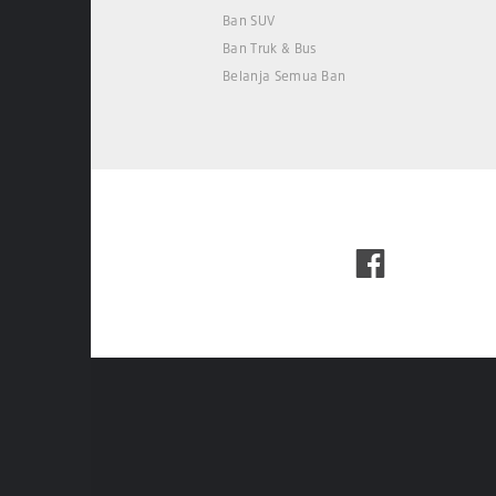
Ban SUV
Ban Truk & Bus
Belanja Semua Ban