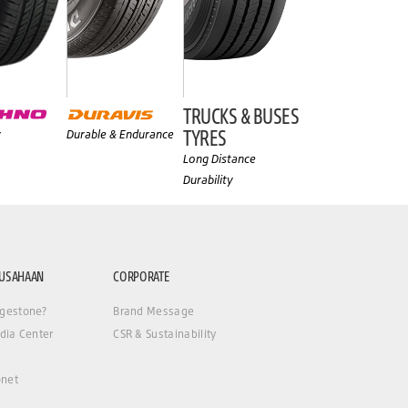
TRUCKS & BUSES
TYRES
y
Durable & Endurance
Long Distance
Durability
RUSAHAAN
CORPORATE
gestone?
Brand Message
dia Center
CSR & Sustainability
net