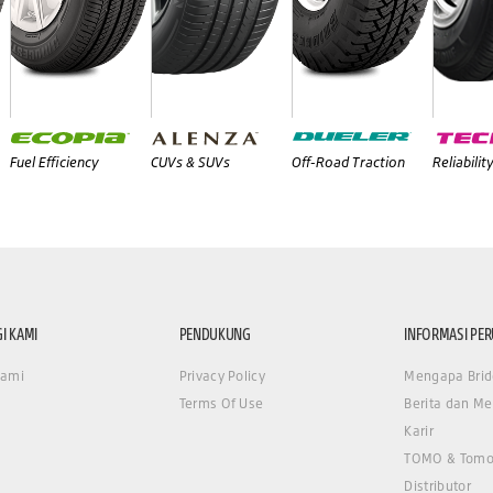
Fuel Efficiency
CUVs & SUVs
Off-Road Traction
Reliabilit
I KAMI
PENDUKUNG
INFORMASI PE
Kami
Privacy Policy
Mengapa Brid
Terms Of Use
Berita dan Me
Karir
TOMO & Tomo
Distributor