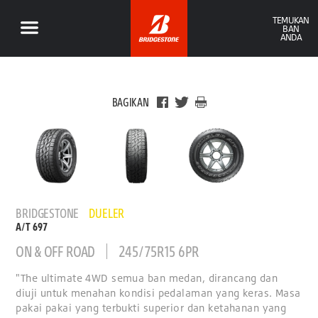
TEMUKAN
BAN
ANDA
BAGIKAN
BRIDGESTONE
DUELER
A/T 697
ON & OFF ROAD
245/75R15 6PR
"The ultimate 4WD semua ban medan, dirancang dan
diuji untuk menahan kondisi pedalaman yang keras. Masa
pakai pakai yang terbukti superior dan ketahanan yang