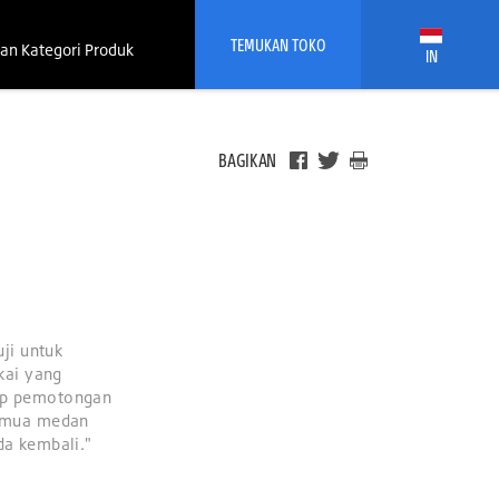
TEMUKAN TOKO
an Kategori Produk
IN
BAGIKAN
ji untuk
kai yang
dap pemotongan
semua medan
a kembali."