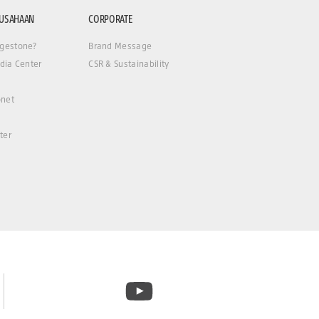
RUSAHAAN
CORPORATE
gestone?
Brand Message
dia Center
CSR & Sustainability
net
ter