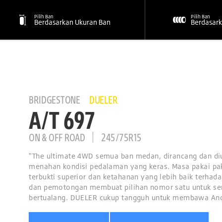
Pilih Ban
Pilih Ban
Berdasarkan Ukuran Ban
Berdasark
BRIDGESTONE
DUELER
A/T 697
ON & OFF ROAD
245/75R15
"The ultimate 4WD semua ban medan, dirancang dan diu
menahan kondisi pedalaman yang keras. Masa pakai pa
terbukti superior dan ketahanan yang lebih baik terha
dan pemotongan membuat pilihan nomor satu untuk 
bertualang. DUELER cukup tangguh untuk membawa And