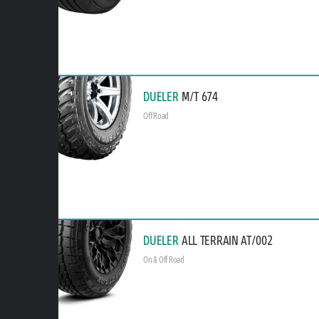
DUELER
M/T 674
Off Road
DUELER
ALL TERRAIN AT/002
On & Off Road