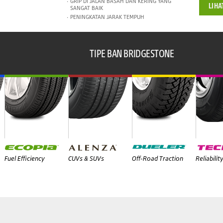
GRIP DI JALAN BASAH DAN KERING YANG
LIHA
SANGAT BAIK
PENINGKATAN JARAK TEMPUH
TIPE BAN BRIDGESTONE
Fuel Efficiency
CUVs & SUVs
Off-Road Traction
Reliabilit