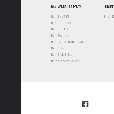
BAN MENURUT TIPENYA
HUBUNG
Ban ENLITEN
Email 
Ban Performa
Ban Run Flat
Ban Touring
Ban Hemat Bahan Bakar
Ban SUV
Ban Truk & Bus
Belanja Semua Ban