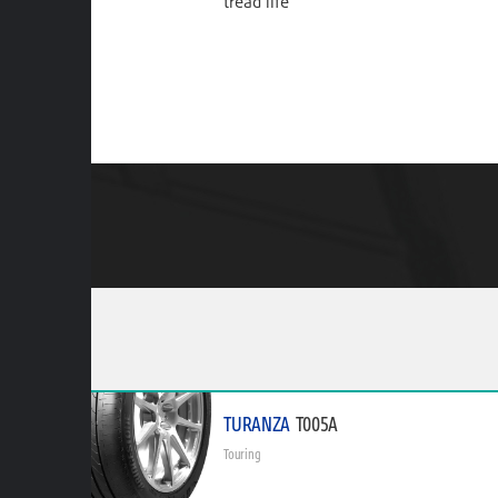
tread life
TURANZA
T005A
Touring