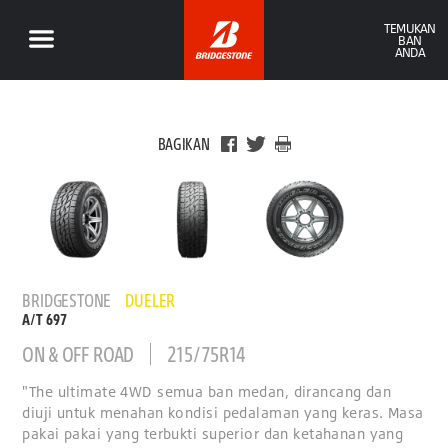
TEMUKAN
BAN
ANDA
BAGIKAN
BRIDGESTONE
DUELER
A/T 697
ON & OFF ROAD
215/75R14
"The ultimate 4WD semua ban medan, dirancang dan
diuji untuk menahan kondisi pedalaman yang keras. Masa
pakai pakai yang terbukti superior dan ketahanan yang