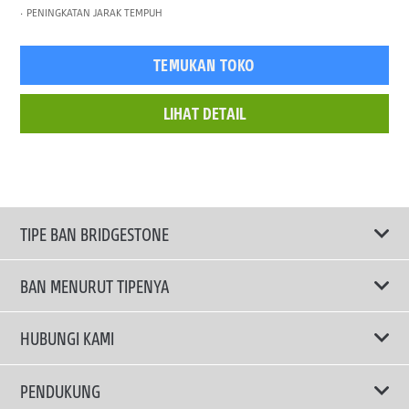
PENINGKATAN JARAK TEMPUH
TEMUKAN TOKO
LIHAT DETAIL
TIPE BAN BRIDGESTONE
BAN MENURUT TIPENYA
Ban ENLITEN
HUBUNGI KAMI
Ban Performa
Email Kami
PENDUKUNG
Ban Run Flat