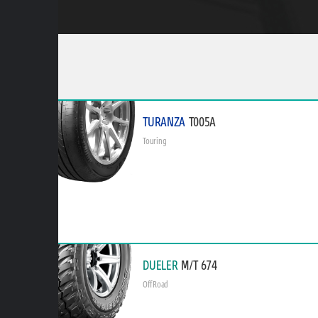
TURANZA
T005A
Touring
DUELER
M/T 674
Off Road