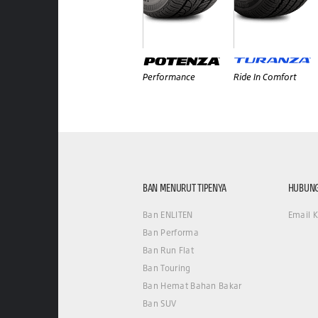
Performance
Ride In Comfort
BAN MENURUT TIPENYA
HUBUNG
Ban ENLITEN
Email 
Ban Performa
Ban Run Flat
Ban Touring
Ban Hemat Bahan Bakar
Ban SUV