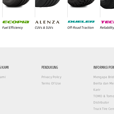
Fuel Efficiency
CUVs & SUVs
Off-Road Traction
Reliabilit
I KAMI
PENDUKUNG
INFORMASI PE
Kami
Privacy Policy
Mengapa Brid
Terms Of Use
Berita dan Me
Karir
TOMO & Tomo
Distributor
Truck Tire Cen