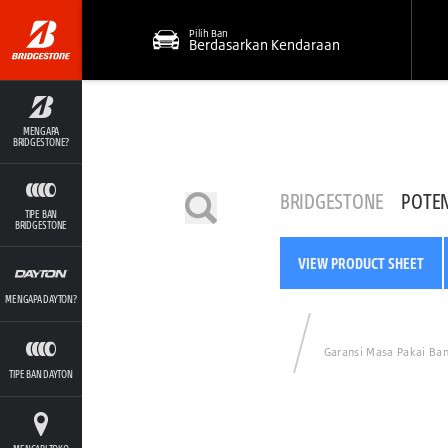
Pilih Ban
Berdasarkan Kendaraan
MENGAPA
BRIDGESTONE?
BRIDGESTONE
POTE
TIPE BAN
BRIDGESTONE
VIEW PRODUCT SHEET
MENGAPA DAYTON?
Garansi Masa Pakai Ba
TIPE BAN DAYTON