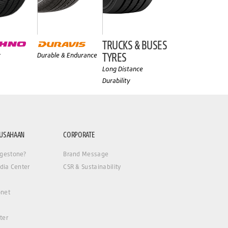
TRUCKS & BUSES
TYRES
y
Durable & Endurance
Long Distance
Durability
RUSAHAAN
CORPORATE
gestone?
Brand Message
dia Center
CSR & Sustainability
net
ter