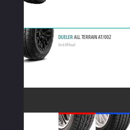
DUELER
ALL TERRAIN AT/002
On & Off Road