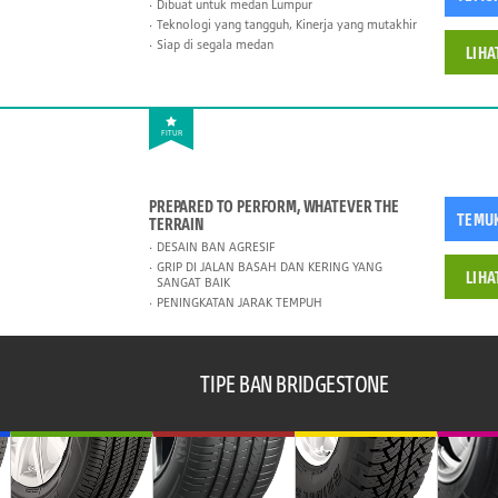
Dibuat untuk medan Lumpur
Teknologi yang tangguh, Kinerja yang mutakhir
Siap di segala medan
LIHA
FITUR
PREPARED TO PERFORM, WHATEVER THE
TEMU
TERRAIN
DESAIN BAN AGRESIF
GRIP DI JALAN BASAH DAN KERING YANG
LIHA
SANGAT BAIK
PENINGKATAN JARAK TEMPUH
TIPE BAN BRIDGESTONE