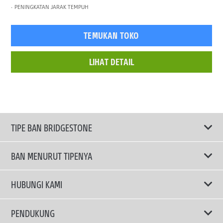
PENINGKATAN JARAK TEMPUH
TEMUKAN TOKO
LIHAT DETAIL
TIPE BAN BRIDGESTONE
BAN MENURUT TIPENYA
Ban ENLITEN
HUBUNGI KAMI
Ban Performa
Email Kami
PENDUKUNG
Ban Run Flat