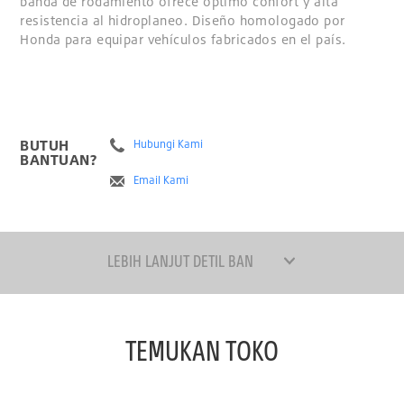
banda de rodamiento ofrece óptimo confort y alta
resistencia al hidroplaneo. Diseño homologado por
Honda para equipar vehículos fabricados en el país.
BUTUH
Hubungi Kami
BANTUAN?
Email Kami
LEBIH LANJUT DETIL BAN
TEMUKAN TOKO