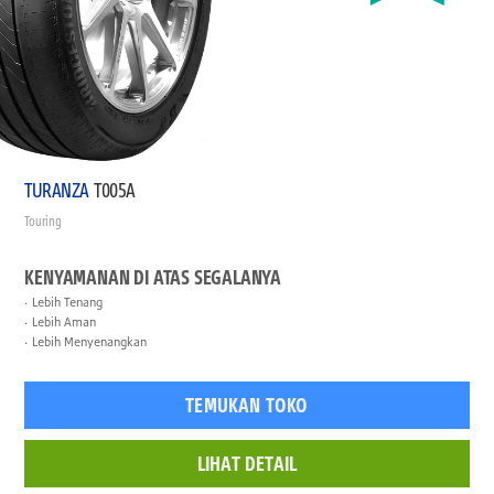
TURANZA
T005A
Touring
KENYAMANAN DI ATAS SEGALANYA
Lebih Tenang
Lebih Aman
Lebih Menyenangkan
TEMUKAN TOKO
LIHAT DETAIL