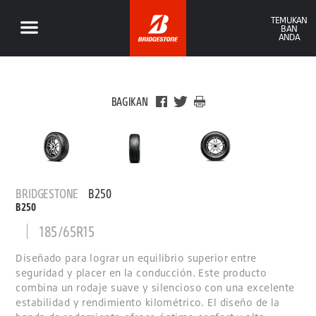
TEMUKAN
BAN
ANDA
BAGIKAN
BRIDGESTONE
B250
B250
185/65R15
Diseñado para lograr un equilibrio superior entre
seguridad y placer en la conducción. Este producto
combina un rodaje suave y silencioso con una excelente
estabilidad y rendimiento kilométrico. El diseño de la