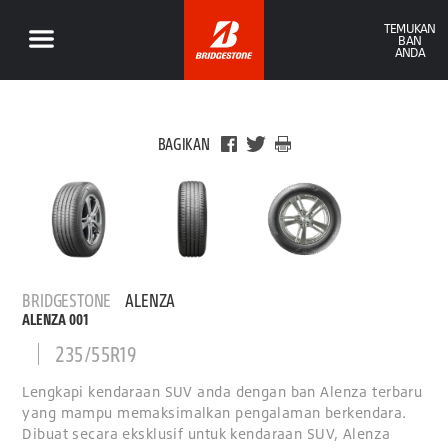
TEMUKAN
BAN
ANDA
BAGIKAN
BRIDGESTONE
ALENZA
ALENZA 001
235/55R19
Lengkapi kendaraan SUV anda dengan ban Alenza terbaru
yang mampu memaksimalkan pengalaman berkendara.
Dibuat secara eksklusif untuk kendaraan SUV, Alenza