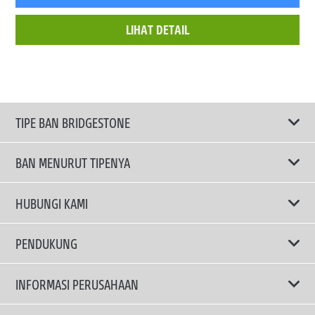
LIHAT DETAIL
TIPE BAN BRIDGESTONE
BAN MENURUT TIPENYA
Ban ENLITEN
HUBUNGI KAMI
Ban Performa
Email Kami
PENDUKUNG
Ban Run Flat
Privacy Policy
INFORMASI PERUSAHAAN
Ban Touring
Terms Of Use
TRUCKS & BUSES TYRES