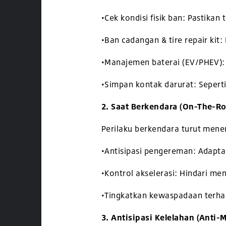
•
Cek kondisi fisik ban: Pastikan
•
Ban cadangan & tire repair kit
•
Manajemen baterai (EV/PHEV): 
•
Simpan kontak darurat: Sepert
2. Saat Berkendara (On-The-R
Perilaku berkendara turut menen
•
Antisipasi pengereman: Adapta
•
Kontrol akselerasi: Hindari men
•
Tingkatkan kewaspadaan terhad
3. Antisipasi Kelelahan (Anti-