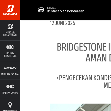
Pilih Ban
Berdasarkan Kendaraan
12 JUNI 2026
MENGAPA
BRIDGESTONE?
BRIDGESTONE 
AMAN D
TIPE BAN
BRIDGESTONE
MENGAPA DAYTON?
•PENGECEKAN KONDIS
ME
TIPE BAN DAYTON