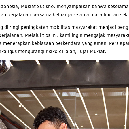
Indonesia, Mukiat Sutikno, menyampaikan bahwa keselama
an perjalanan bersama keluarga selama masa liburan sek
g diiringi peningkatan mobilitas masyarakat menjadi pen
rjalanan. Melalui tips ini, kami ingin mengajak masyarak
ta menerapkan kebiasaan berkendara yang aman. Persiap
aligus mengurangi risiko di jalan,” ujar Mukiat.