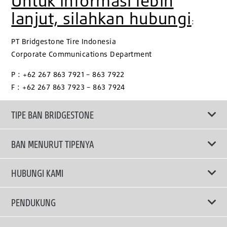
Untuk informasi lebih
lanjut, silahkan hubungi
:
PT Bridgestone Tire Indonesia
Corporate Communications Department
P : +62 267 863 7921 – 863 7922
F : +62 267 863 7923 – 863 7924
TIPE BAN BRIDGESTONE
BAN MENURUT TIPENYA
Ban ENLITEN
HUBUNGI KAMI
Ban Performa
Email Kami
PENDUKUNG
Ban Run Flat
Privacy Policy