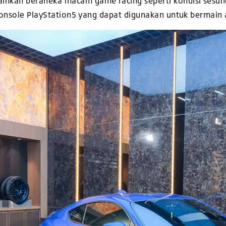
an beraneka macam game racing seperti kondisi sesungg
console PlayStation5 yang dapat digunakan untuk bermain 