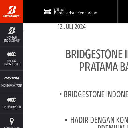
Pilih Ban
Berdasarkan Kendaraan
12 JULI 2024
MENGAPA
BRIDGESTONE?
BRIDGESTONE 
PRATAMA B
TIPE BAN
BRIDGESTONE
MENGAPA DAYTON?
• BRIDGESTONE INDONE
TIPE BAN DAYTON
• HADIR DENGAN KON