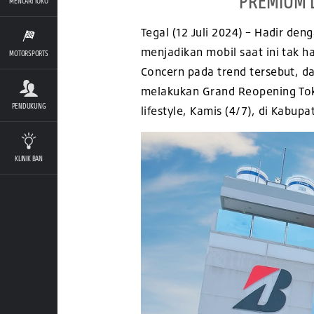
PREMIUM 
MENCARI TOKO
Tegal (12 Juli 2024) – Hadir de
menjadikan mobil saat ini tak h
MOTORSPORTS
Concern pada trend tersebut, 
melakukan Grand Reopening To
PENDUKUNG
lifestyle, Kamis (4/7), di
Kabupat
KLINIK BAN