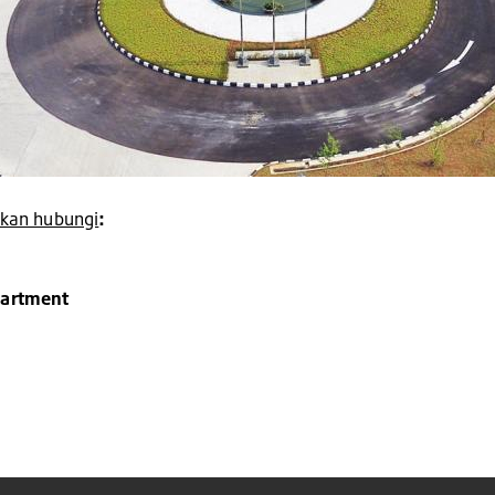
ahkan hubungi
:
partment
4