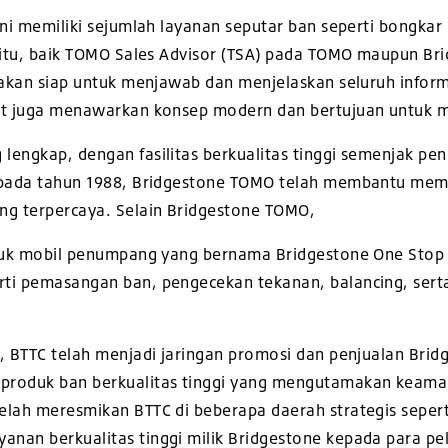
ini memiliki sejumlah layanan seputar ban seperti bongka
n itu, baik TOMO Sales Advisor (TSA) pada TOMO maupun Bri
 akan siap untuk menjawab dan menjelaskan seluruh inform
ut juga menawarkan konsep modern dan bertujuan untuk
lengkap, dengan fasilitas berkualitas tinggi semenjak pe
i pada tahun 1988, Bridgestone TOMO telah membantu m
ng terpercaya. Selain Bridgestone TOMO,
untuk mobil penumpang yang bernama Bridgestone One Sto
erti pemasangan ban, pengecekan
tekanan, balancing, sert
, BTTC telah menjadi jaringan promosi dan penjualan Brid
produk ban berkualitas tinggi yang mengutamakan keama
elah meresmikan BTTC di beberapa daerah strategis seper
anan berkualitas tinggi milik Bridgestone kepada para p