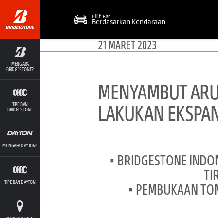
Pilih Ban
Berdasarkan Kendaraan
21 MARET 2023
MENGAPA
BRIDGESTONE?
MENYAMBUT ARUS
LAKUKAN EKSPAN
TIPE BAN
BRIDGESTONE
MENGAPA DAYTON?
• BRIDGESTONE INDO
TI
TIPE BAN DAYTON
• PEMBUKAAN TOM