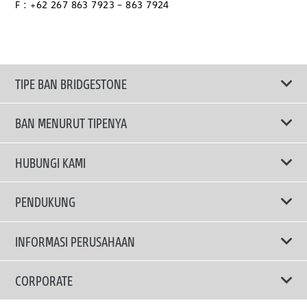
F : +62 267 863 7923 – 863 7924
TIPE BAN BRIDGESTONE
BAN MENURUT TIPENYA
Ban ENLITEN
HUBUNGI KAMI
Ban Performa
Email Kami
PENDUKUNG
Ban Run Flat
Privacy Policy
INFORMASI PERUSAHAAN
Ban Touring
Terms Of Use
TRUCKS & BUSES TYRES
Ban Hemat Bahan Bakar
Mengapa Bridgestone?
CORPORATE
Ban SUV
Berita dan Media Center