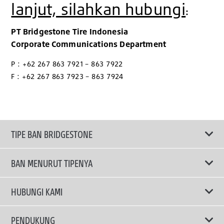
lanjut, silahkan hubungi
:
PT Bridgestone Tire Indonesia
Corporate Communications Department
P : +62 267 863 7921 – 863 7922
F : +62 267 863 7923 – 863 7924
TIPE BAN BRIDGESTONE
BAN MENURUT TIPENYA
Ban ENLITEN
HUBUNGI KAMI
Ban Performa
Email Kami
PENDUKUNG