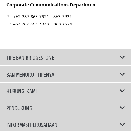
Corporate Communications Department
P : +62 267 863 7921 – 863 7922
F : +62 267 863 7923 – 863 7924
TIPE BAN BRIDGESTONE
BAN MENURUT TIPENYA
Ban ENLITEN
HUBUNGI KAMI
Ban Performa
Email Kami
PENDUKUNG
Ban Run Flat
Privacy Policy
INFORMASI PERUSAHAAN
Ban Touring